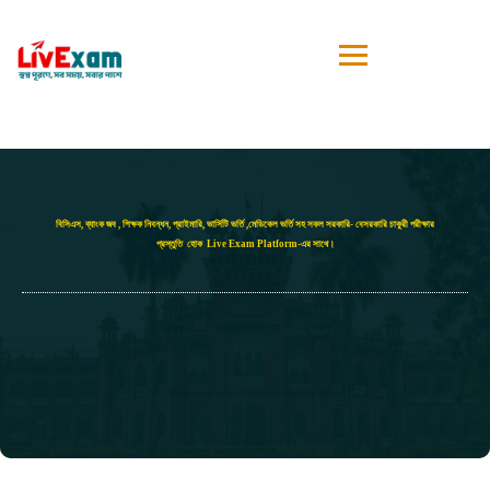
বিসিএস, ব্যাংক জব , শিক্ষক নিবন্ধন, প্রাইমারি, ভার্সিটি ভর্তি ,মেডিকেল ভর্তি সহ সকল সরকারি- বেসরকারি চাকুরী পরীক্ষার
প্রস্তুতি হোক Live Exam Platform-এর সাথে।