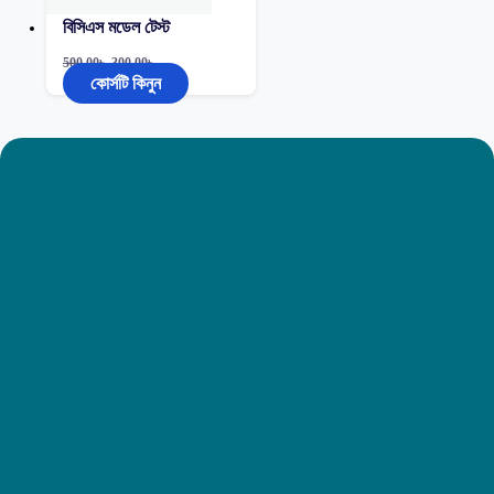
বিসিএস মডেল টেস্ট
500.00
৳
300.00
৳
কোর্সটি কিনুন